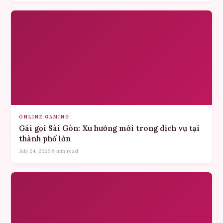
ONLINE GAMING
Gái gọi Sài Gòn: Xu hướng mới trong dịch vụ tại
thành phố lớn
July 24, 2026
·
9 min read